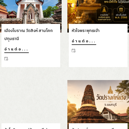
เกร็ดความรู้
บุญรักษาพาเที่ยว
เมืองโบราณ วัดสิงห์ สามโคก
หัวใจพระพุทธเจ้า
ปทุมธานี
อ่านต่อ...
อ่านต่อ...