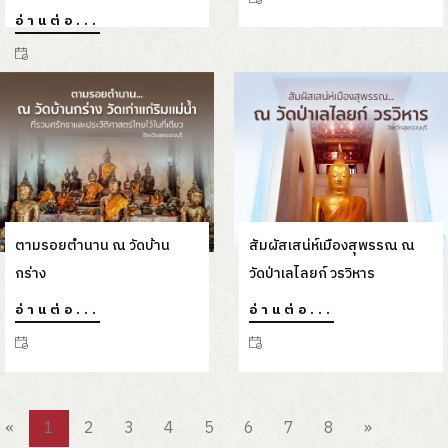
อ่านต่อ...
ตามรอยตำนาน ณ วัดบ้าน
สัมผัสเสน่ห์เมืองสุพรรณ ณ
กร่าง
วัดป่าเลไลยก์ วรวิหาร
อ่านต่อ...
อ่านต่อ...
«
1
2
3
4
5
6
7
8
»