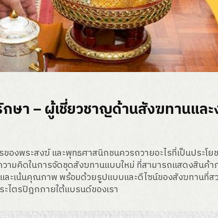
ญรักษา – ผู้เชี่ยวชาญด้านสังฆทาน
ารของพระสงฆ์ และพุทธศาสนิกชนควรถวายอะไรที่เป็นประโยชน์
วามคิดในการจัดชุดสังฆทานแบบใหม่ ที่สามารถแสดงสินค้าภายใน
ย และเน้นคุณภาพ พร้อมด้วยรูปแบบและดีไซน์ของสังฆทานที่ส
กพระไตรปิฎกภายใต้แบรนด์ของเรา