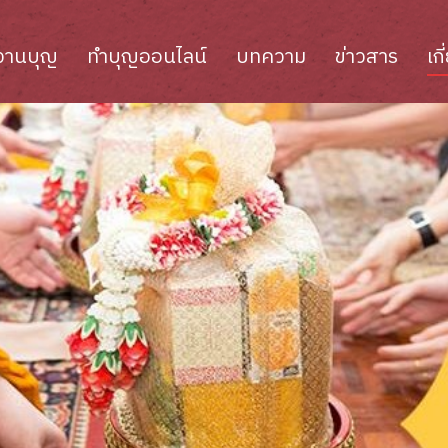
งานบุญ
ทำบุญออนไลน์
บทความ
ข่าวสาร
เก