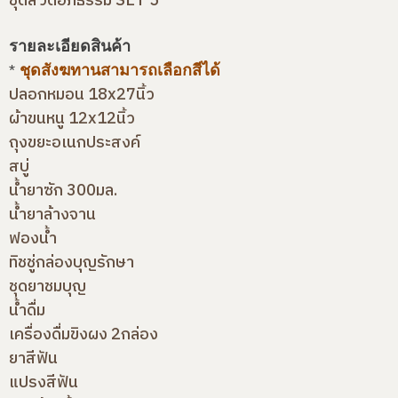
ชุดสวดอภิธรรม SET 5
รายละเอียดสินค้า
*
ชุดสังฆทานสามารถเลือกสีได้
ปลอกหมอน 18x27นิ้ว
ผ้าขนหนู 12x12นิ้ว
ถุงขยะอเนกประสงค์
สบู่
น้ำยาซัก 300มล.
น้ำยาล้างจาน
ฟองน้ำ
ทิชชู่กล่องบุญรักษา
ชุดยาชมบุญ
น้ำดื่ม
เครื่องดื่มขิงผง 2กล่อง
ยาสีฟัน
แปรงสีฟัน