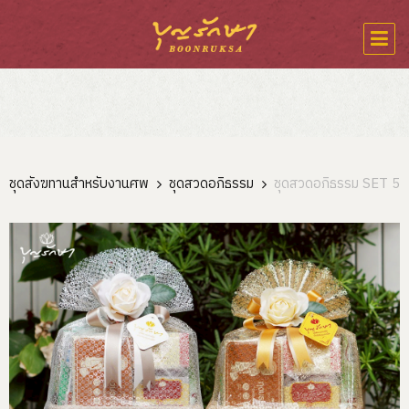
ชุดสังฆทานสำหรับงานศพ
ชุดสวดอภิธรรม
ชุดสวดอภิธรรม SET 5