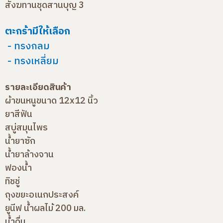
สังฆทานชุดสานบุญ 3
ตะกร้ามีให้เลือก
- ทรงกลม
- ทรงเหลี่ยม
รายละเอียดสินค้า
ผ้าขนหนูขนาด 12x12 นิ้ว
ยาสีฟัน
สบู่สมุนไพร
น้ำยาซัก
น้ำยาล้างจาน
ฟองน้ำ
ทิชชู่
ถุงขยะอเนกประสงค์
ยูนีฟ น้ำผลไม้ 200 มล.
น้ำดื่ม